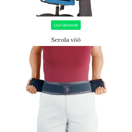
Uuri lähemalt
Serola vöö