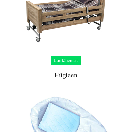
Uuri lähemalt
Hügieen