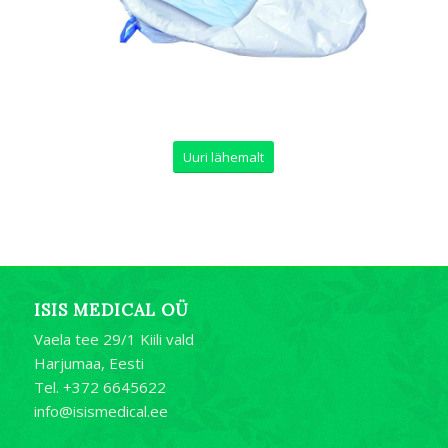
Uuri lähemalt
ISIS MEDICAL OÜ
Vaela tee 29/1 Kiili vald
Harjumaa, Eesti
Tel. +372 6645622
info@isismedical.ee