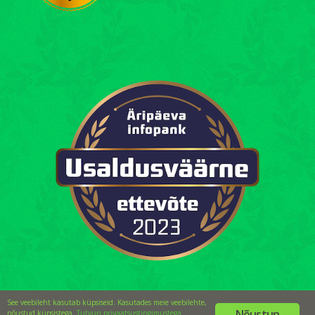
See veebileht kasutab küpsiseid. Kasutades meie veebilehte,
Nõustun
nõustud küpsistega.
Tutvun privaatsustingimustega