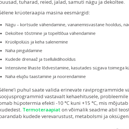
puusad, tuharad, reied, jalad, samuti nägu ja dekoltee.
Sélene krüoteraapia masina eesmärgid:
Nägu – kortsude vähendamine, vananemisvastane hooldus, näo 
Dekoltee tõstmine ja topeltlõua vähendamine
Krüolipolüüs ja keha salenemine
Naha pinguldamine
Kudede drenaaž ja tselluliidihooldus
Intensiivne lihaste lõdvestamine, kasutades sügava toimega k
Naha elujõu taastamine ja noorendamine
Sélene’i puhul saate valida erinevate raviprogrammide va
soojusprogrammid vastavalt kehaehitusele, probleemile 
omab hüpotermia efekti -10 °C kuni +15 °C, mis mõjutab p
kudedest.
Termoteraapiat
on võimalik seadme abil teos
parandab kudede verevarustust, metabolsmi ja oksügeni