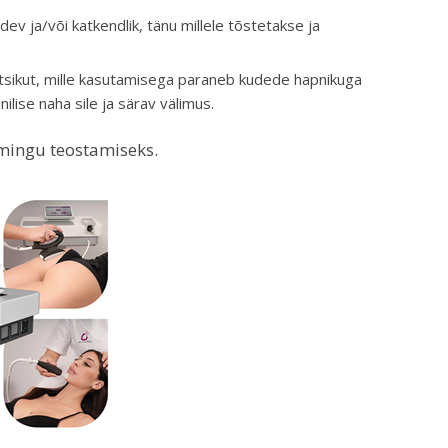
v ja/või katkendlik, tänu millele tõstetakse ja
sikut, mille kasutamisega paraneb kudede hapnikuga
lise naha sile ja särav välimus.
imingu teostamiseks.