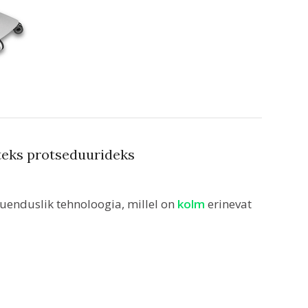
steks protseduurideks
uenduslik tehnoloogia, millel on
kolm
erinevat