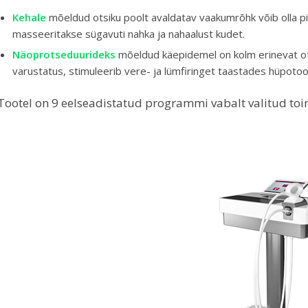
Kehale
mõeldud otsiku poolt avaldatav vaakumrõhk võib olla pide
masseeritakse sügavuti nahka ja nahaalust kudet.
Näoprotseduurideks
mõeldud käepidemel on kolm erinevat ot
varustatus, stimuleerib vere- ja lümfiringet taastades hüpotooni
Tootel on 9 eelseadistatud programmi vabalt valitud to