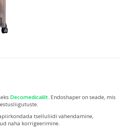
seks
Decomedicalilt
. Endoshaper on seade, mis
estusliigutuste.
piirkondada tselluliidi vähendamine,
ud naha korrigeerimine.