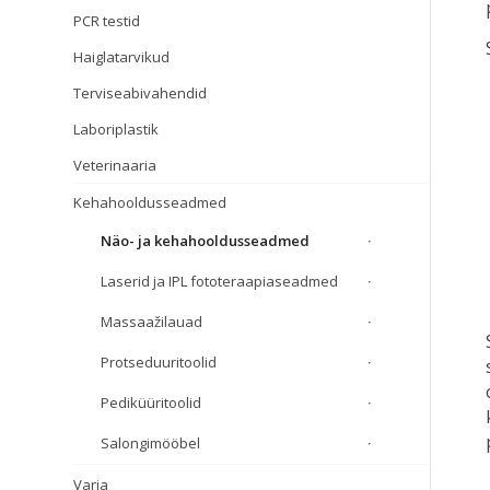
PCR testid
Haiglatarvikud
Terviseabivahendid
Laboriplastik
Veterinaaria
Kehahooldusseadmed
Näo- ja kehahooldusseadmed
Laserid ja IPL fototeraapiaseadmed
Massaažilauad
Protseduuritoolid
Pediküüritoolid
Salongimööbel
Varia