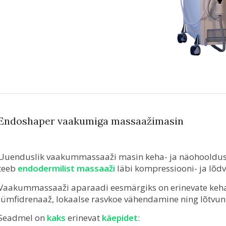
Endoshaper vaakumiga massaažimasin
Uuenduslik vaakummassaaži masin keha- ja näohooldu
teeb
endodermilist massaaži
läbi kompressiooni- ja lõdv
Vaakummassaaži aparaadi eesmärgiks on erinevate keha
lümfidrenaaž, lokaalse rasvkoe vähendamine ning lõtvun
Seadmel on
kaks
erinevat
käepidet
: