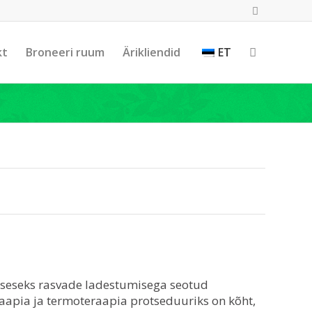
kt
Broneeri ruum
Ärikliendid
ET
lseseks rasvade ladestumisega seotud
aapia ja termoteraapia protseduuriks on kõht,