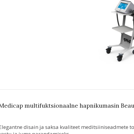
Medicap multifuktsionaalne hapnikumasin Bea
Elegantne disain ja saksa kvaliteet meditsiiniseadmete to
vastu ja jume parandamiseks.