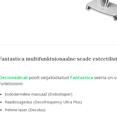
Fantastica multifunktsionaalne seade esteetili
Decomedicali
poolt väljatöötatud
Fantastica
seeria on u
funktsiooni:
Endodermiline massaaž (Endoshaper)
Raadiosagedus (Decofrequency Ultra Plus)
Pehme laser (Decolux)