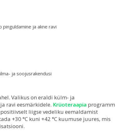
pinguldamine ja akne ravi
ülma- ja soojusrakendusi
hel. Valikus on eraldi külm- ja
ja ravi eesmärkidele.
Krüoteraapia
programm
ositiivselt liigse vedeliku eemaldamist
tada +30 °C kuni +42 °C kuumuse juures, mis
satsiooni.