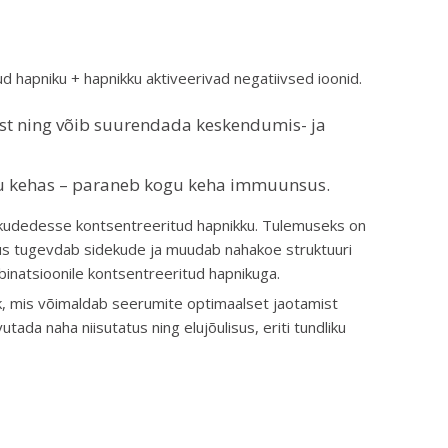
ud hapniku + hapnikku aktiveerivad negatiivsed ioonid.
st ning võib suurendada keskendumis- ja
ogu kehas – paraneb kogu keha immuunsus.
b kudedesse kontsentreeritud hapnikku. Tulemuseks on
sus tugevdab sidekude ja muudab nahakoe struktuuri
inatsioonile kontsentreeritud hapnikuga.
, mis võimaldab seerumite optimaalset jaotamist
ada naha niisutatus ning elujõulisus, eriti tundliku