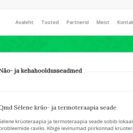
Avaleht
Tooted
Partnerid
Meist
Konta
Näo- ja kehahooldusseadmed
Qmd Sélene krüo- ja termoteraapia seade
Sélene krüoteraapia ja termoteraapia seade sobib lokaa
probleemide raviks. Kõige levinumad piirkonnad krüoter