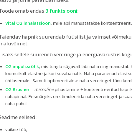
Toode omab endas
3 funktsiooni
:
Vital O2 inhalatsioon
, mille abil manustatakse kontsentreerit
Täiendav hapnik suurendab füüsilist ja vaimset võimeku
mäluvõimet.
Lisaks sellele suureneb vereringe ja energiavarustus k
O2 impulssrõhk
, mis tungib sügavalt läbi naha ning manusta
loomulikult elastne ja kortsuvaba nahk. Naha paranenud elast
ühtlasemaks. Samuti optimeeritakse naha vereringet tänu komb
O2 Brusher
–
microfine
pihustamine + kontsentreeritud hapnik
nahapinnal. Eesmärgiks on stimuleerida naha vereringet ja saavut
naha puhul.
Seadme eelised:
vaikne töö;