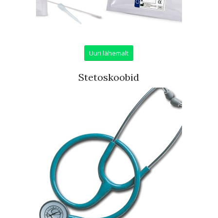
Uuri lähemalt
Stetoskoobid