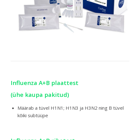
Influenza A+B plaattest
(ühe kaupa pakitud)
Määrab a tüvel H1N1; H1N3 ja H3N2 ning B tüvel
kõiki subtüüpe