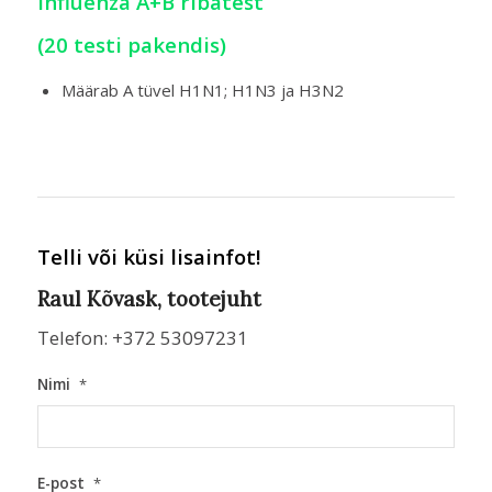
Influenza A+B ribatest
(20 testi pakendis)
Määrab A tüvel H1N1; H1N3 ja H3N2
Telli või küsi lisainfot!
Raul Kõvask, tootejuht
Telefon: +372 53097231
Nimi
*
E-post
*